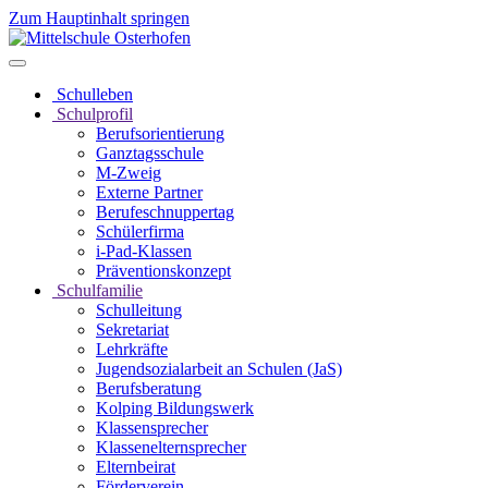
Zum Hauptinhalt springen
Schulleben
Schulprofil
Berufsorientierung
Ganztagsschule
M-Zweig
Externe Partner
Berufeschnuppertag
Schülerfirma
i-Pad-Klassen
Präventionskonzept
Schulfamilie
Schulleitung
Sekretariat
Lehrkräfte
Jugendsozialarbeit an Schulen (JaS)
Berufsberatung
Kolping Bildungswerk
Klassensprecher
Klassenelternsprecher
Elternbeirat
Förderverein