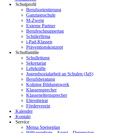
Schulprofil
Berufsorientierung
Ganztagsschule
M-Zweig
Externe Partner
Berufeschnuppertag
Schülerfirma
i-Pad-Klassen
Präventionskonzept
Schulfamilie
Schulleitung
Sekretariat
Lehrkräfte
Jugendsozialarbeit an Schulen (JaS)
Berufsberatung
Kolping Bildungswerk
Klassensprecher
Klassenelternsprecher
Elternbeirat
Förderverein
Kalender
Kontakt
Service
Mensa Speiseplan
Hilfsangebote – Angst – Depression