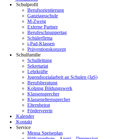
Schulprofil
Berufsorientierung
Ganztagsschule
M-Zweig
Externe Partner
Berufeschnuppertag
Schülerfirma
i-Pad-Klassen
Präventionskonzept
Schulfamilie
Schulleitung
Sekretariat
Lehrkräfte
Jugendsozialarbeit an Schulen (JaS)
Berufsberatung
Kolping Bildungswerk
Klassensprecher
Klassenelternsprecher
Elternbeirat
Förderverein
Kalender
Kontakt
Service
Mensa Speiseplan
Hilfsangebote – Angst – Depression