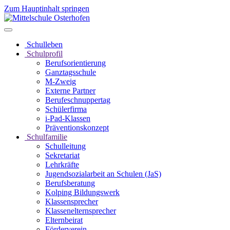
Zum Hauptinhalt springen
Schulleben
Schulprofil
Berufsorientierung
Ganztagsschule
M-Zweig
Externe Partner
Berufeschnuppertag
Schülerfirma
i-Pad-Klassen
Präventionskonzept
Schulfamilie
Schulleitung
Sekretariat
Lehrkräfte
Jugendsozialarbeit an Schulen (JaS)
Berufsberatung
Kolping Bildungswerk
Klassensprecher
Klassenelternsprecher
Elternbeirat
Förderverein