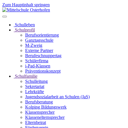
Zum Hauptinhalt springen
Schulleben
Schulprofil
Berufsorientierung
Ganztagsschule
M-Zweig
Externe Partner
Berufeschnuppertag
Schülerfirma
i-Pad-Klassen
Präventionskonzept
Schulfamilie
Schulleitung
Sekretariat
Lehrkräfte
Jugendsozialarbeit an Schulen (JaS)
Berufsberatung
Kolping Bildungswerk
Klassensprecher
Klassenelternsprecher
Elternbeirat
Förderverein