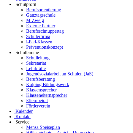
Schulprofil
Berufsorientierung
Ganztagsschule
M-Zweig
Externe Partner
Berufeschnuppertag
Schülerfirma
i-Pad-Klassen
Präventionskonzept
Schulfamilie
Schulleitung
Sekretariat
Lehrkräfte
Jugendsozialarbeit an Schulen (JaS)
Berufsberatung
Kolping Bildungswerk
Klassensprecher
Klassenelternsprecher
Elternbeirat
Förderverein
Kalender
Kontakt
Service
Mensa Speiseplan
Hilfsangebote – Angst – Depression